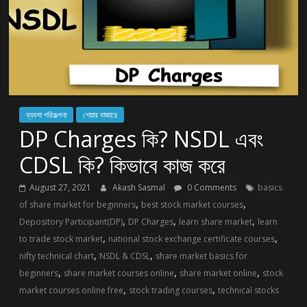
ব্যবসা পরিকল্পনা
শেয়ার বাজারে
DP Charges কি? NSDL এবং
CDSL কি? কিভাবে কাজ করে
August 27, 2021
Akash Sasmal
0 Comments
basics
,
,
of share market for beginners
best stock market courses
,
,
,
Depository Participant(DP)
DP Charges
learn share market
learn
,
,
to trade stock market
national stock exchange certificate courses
,
,
nifty technical chart
NSDL & CDSL
share market basics for
,
,
,
beginners
share market courses online
share market online
stock
,
,
market courses online free
stock trading courses
technical stocks