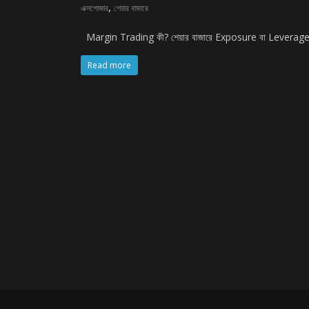
,
এক্সপোজার
শেয়ার বাজারে
Margin Trading কী? শেয়ার বাজারে Exposure বা Leverage ব
Read more