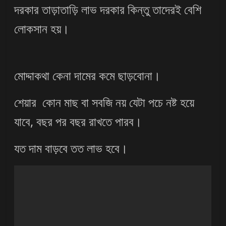
দরকার তাড়াতাড়ি লাভ দরকার কিন্তু তাদেরই বেশি
লোকসান হয়।
মোদ্দাকথা কেনা দামের কমে ছাড়বোনা।
শেয়ার কোন মাছ বা সবজি নয় যেটা পচে নষ্ট হয়ে
যাবে, বছর পর বছর রাখতে পারব।
যত দাম বাড়বে তত লাভ হবে।